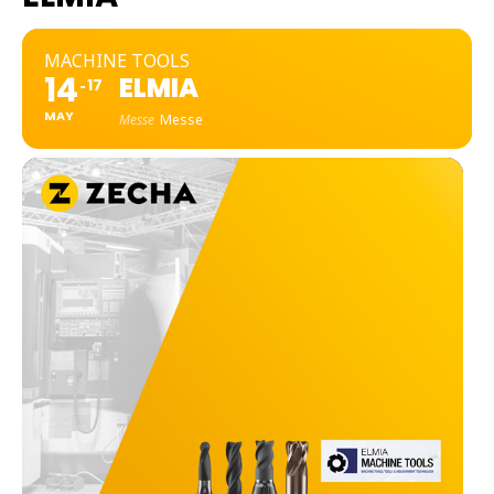
MACHINE TOOLS
14
ELMIA
17
MAY
Messe
Messe