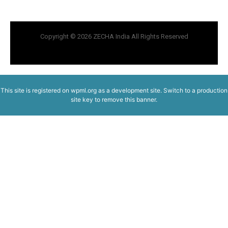
Copyright © 2026 ZECHA India All Rights Reserved
This site is registered on
wpml.org
as a development site. Switch to a production
site key to
remove this banner
.